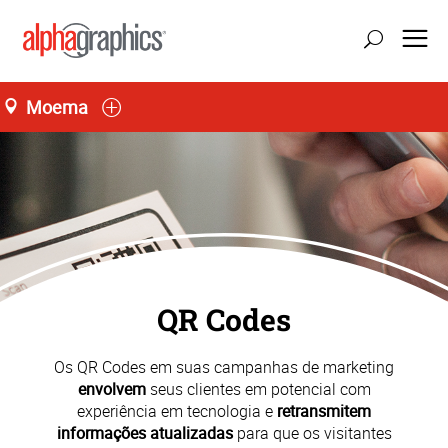
Moema
Seg-Sex 08:00 às 18:00
55 (11) 3146-0640
QR Codes
Os QR Codes em suas campanhas de marketing
envolvem
seus clientes em potencial com
experiência em tecnologia e
retransmitem
informações atualizadas
para que os visitantes