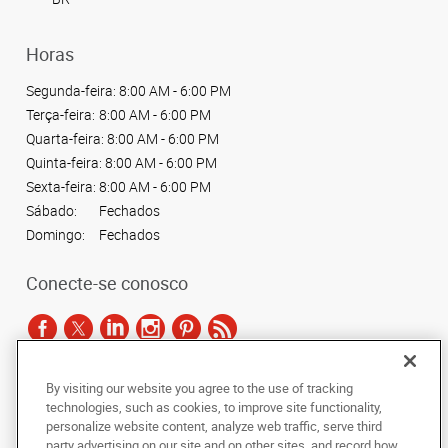
Horas
Segunda-feira:
8:00 AM - 6:00 PM
Terça-feira:
8:00 AM - 6:00 PM
Quarta-feira:
8:00 AM - 6:00 PM
Quinta-feira:
8:00 AM - 6:00 PM
Sexta-feira:
8:00 AM - 6:00 PM
Sábado:
Fechados
Domingo:
Fechados
Conecte-se conosco
By visiting our website you agree to the use of tracking
De acordo com as leis de direitos autorais, esta documentação não pode ser
technologies, such as cookies, to improve site functionality,
copiada, fotocopiada, reproduzida, traduzida ou reduzida a qualquer meio
personalize website content, analyze web traffic, serve third
eletrônico ou forma legível por máquina, no todo ou em parte, sem o
party advertising on our site and on other sites, and record how
consentimento prévio por escrito da AlphaGraphics Brasil.