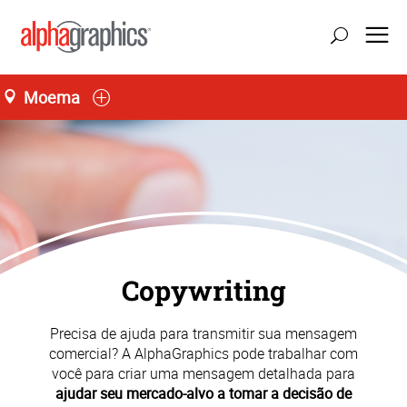
Moema
Seg-Sex 08:00 às 18:00
55 (11) 3146-0640
Copywriting
Precisa de ajuda para transmitir sua mensagem
comercial? A AlphaGraphics pode trabalhar com
você para criar uma mensagem detalhada para
ajudar seu mercado-alvo a tomar a decisão de