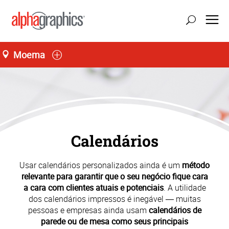
Moema
Seg-Sex 08:00 às 18:00
55 (11) 3146-0640
Calendários
Usar calendários personalizados ainda é um
método
relevante para garantir que o seu negócio fique cara
a cara com clientes atuais e potenciais
. A utilidade
dos calendários impressos é inegável ― muitas
pessoas e empresas ainda usam
calendários de
parede ou de mesa como seus principais