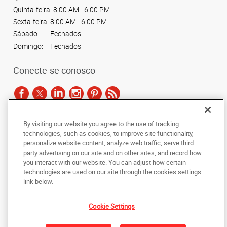
Quinta-feira:
8:00 AM - 6:00 PM
Sexta-feira:
8:00 AM - 6:00 PM
Sábado:
Fechados
Domingo:
Fechados
Conecte-se conosco
By visiting our website you agree to the use of tracking
De acordo com as leis de direitos autorais, esta documentação não pode ser
technologies, such as cookies, to improve site functionality,
copiada, fotocopiada, reproduzida, traduzida ou reduzida a qualquer meio
personalize website content, analyze web traffic, serve third
eletrônico ou forma legível por máquina, no todo ou em parte, sem o
party advertising on our site and on other sites, and record how
consentimento prévio por escrito da AlphaGraphics Brasil.
you interact with our website. You can adjust how certain
technologies are used on our site through the cookies settings
Copyright © 2024 AlphaGraphics Printshops do Brasil. Todos os direitos
link below.
reservados.
Alameda dos Maracatins, 168
,
São Paulo
,
Sao Paulo
04089-000
BR
Cookie Settings
De volta ao topo